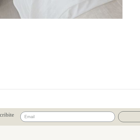
cribite
Email