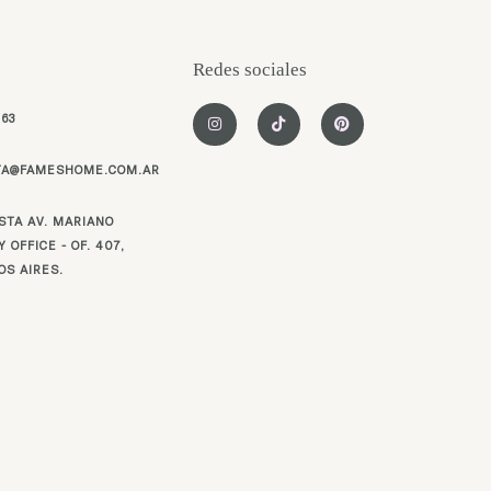
Redes sociales
I
T
P
963
n
i
i
s
k
n
t
t
t
TA@FAMESHOME.COM.AR
a
o
e
g
k
r
r
e
a
s
STA AV. MARIANO
m
t
 OFFICE - OF. 407,
OS AIRES.