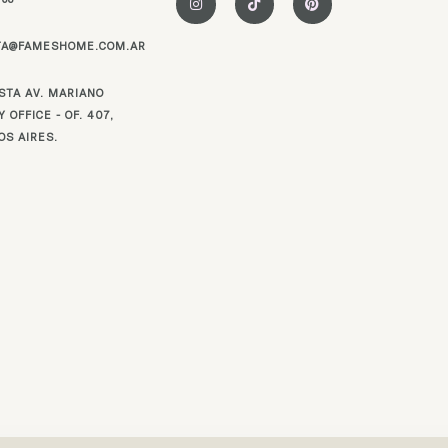
n
i
i
s
k
n
t
t
t
TA@FAMESHOME.COM.AR
a
o
e
g
k
r
r
e
a
s
STA AV. MARIANO
m
t
 OFFICE - OF. 407,
OS AIRES.