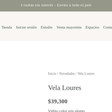
3 cuotas sin interés - Envíos a todo el país
Tienda
Iniciar sesión
Estudio
Venta mayorista
Espacios
Cont
Inicio
/
Novedades
/ Vela Loures
Vela Loures
$
39,300
Vidrio color gris plomo