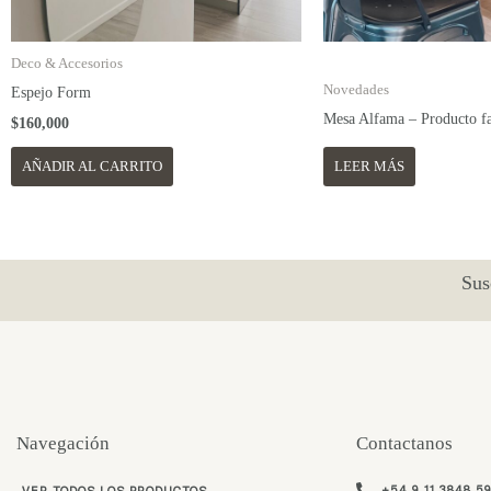
Deco & Accesorios
Novedades
Espejo Form
Mesa Alfama – Producto f
$
160,000
AÑADIR AL CARRITO
LEER MÁS
Sus
Navegación
Contactanos
+54 9 11 3848 5
VER TODOS LOS PRODUCTOS