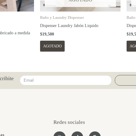
AGOTADO
Baño y Laundry Dispenser
Baño 
Dispenser Laundry Jabón Liquido
Dispe
abricado a medida
$
19,500
$
19,
AGOTADO
AG
cribite
Email
Redes sociales
I
T
P
963