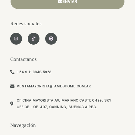
ENVIAR
Redes sociales
I
T
P
n
i
i
s
k
n
t
t
t
a
o
e
g
k
r
Contactanos
r
e
a
s
m
t
+54 9 11 3848 5963
VENTAMAYORISTA@FAMESHOME.COM.AR
OFICINA MAYORISTA AV. MARIANO CASTEX 499, SKY
OFFICE - OF. 407, CANNING, BUENOS AIRES.
Navegación