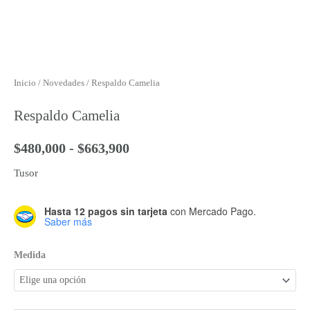
Inicio
/
Novedades
/ Respaldo Camelia
Respaldo Camelia
Rango
$
480,000
-
$
663,900
de
Tusor
precios:
desde
$480,000
Hasta 12 pagos sin tarjeta
con Mercado Pago.
Respaldo
Saber más
hasta
Camelia
$663,900
cantidad
Medida