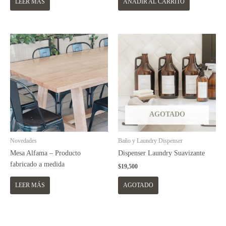
LEER MÁS
AÑADIR AL CARRITO
AGOTADO
Baño y Laundry Dispenser
Novedades
Dispenser Laundry Suavizante
Mesa Alfama – Producto
fabricado a medida
$
19,500
LEER MÁS
AGOTADO