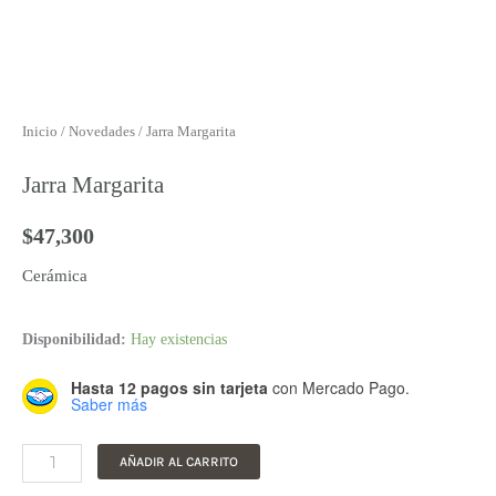
Inicio
/
Novedades
/ Jarra Margarita
Jarra Margarita
$
47,300
Cerámica
Jarra
Disponibilidad:
Hay existencias
Margarita
Hasta 12 pagos sin tarjeta
con Mercado Pago.
cantidad
Saber más
AÑADIR AL CARRITO