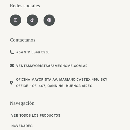
Redes sociales
I
T
P
n
i
i
s
k
n
t
t
t
a
o
e
g
k
r
Contactanos
r
e
a
s
m
t
+54 9 11 3848 5963
VENTAMAYORISTA@FAMESHOME.COM.AR
OFICINA MAYORISTA AV. MARIANO CASTEX 499, SKY
OFFICE - OF. 407, CANNING, BUENOS AIRES.
Navegación
VER TODOS LOS PRODUCTOS
NOVEDADES