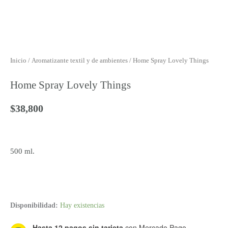
Inicio
/
Aromatizante textil y de ambientes
/ Home Spray Lovely Things
Home Spray Lovely Things
$
38,800
500 ml.
Home
Disponibilidad:
Hay existencias
Spray
Hasta 12 pagos sin tarjeta
con Mercado Pago.
Lovely