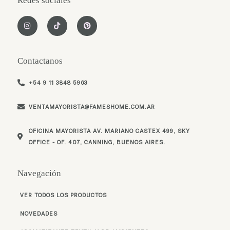
Redes sociales
I
T
P
n
i
i
s
k
n
t
t
t
a
o
e
g
k
r
Contactanos
r
e
a
s
m
t
+54 9 11 3848 5963
VENTAMAYORISTA@FAMESHOME.COM.AR
OFICINA MAYORISTA AV. MARIANO CASTEX 499, SKY
OFFICE - OF. 407, CANNING, BUENOS AIRES.
Navegación
VER TODOS LOS PRODUCTOS
NOVEDADES