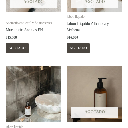
AGOTADO
AGOTADO
jabon liquido
Aromatizante textil y de ambientes
Jabón Líquido Albahaca y
Muestrario Aromas FH
Verbena
$
15,500
$
16,600
AGOTADO
AGOTADO
AGOTADO
jabon liquido