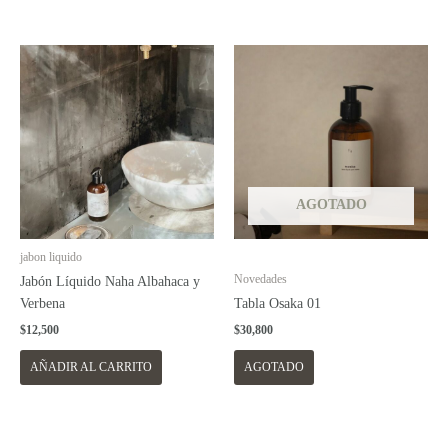
AGOTADO
jabon liquido
Novedades
Jabón Líquido Naha Albahaca y
Verbena
Tabla Osaka 01
$
12,500
$
30,800
AÑADIR AL CARRITO
AGOTADO