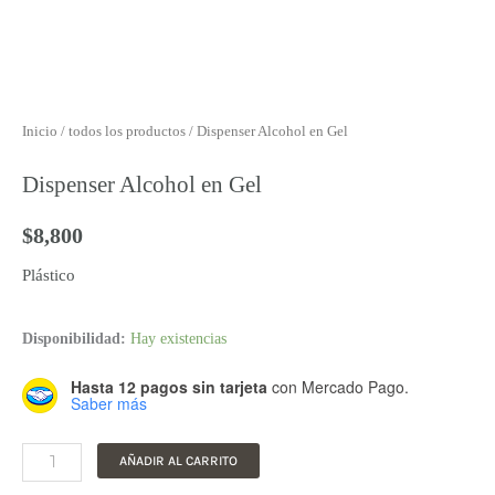
Inicio
/
todos los productos
/ Dispenser Alcohol en Gel
Dispenser Alcohol en Gel
$
8,800
Plástico
Dispenser
Disponibilidad:
Hay existencias
Alcohol
Hasta 12 pagos sin tarjeta
con Mercado Pago.
en
Saber más
Gel
cantidad
AÑADIR AL CARRITO