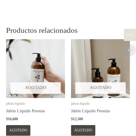
Productos relacionados
ARS
AGOTADO
AGOTADO
jabon liquido
jabon liquido
Jabón Líquido Peonías
Jabón Líquido Peonías
$
16,600
$
12,500
AGOTADO
AGOTADO