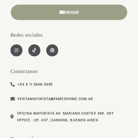
ENVIAR
Redes sociales
I
T
P
n
i
i
s
k
n
t
t
t
a
o
e
g
k
r
Contactanos
r
e
a
s
m
t
+54 9 11 3848 5963
VENTAMAYORISTA@FAMESHOME.COM.AR
OFICINA MAYORISTA AV. MARIANO CASTEX 499, SKY
OFFICE - OF. 407, CANNING, BUENOS AIRES.